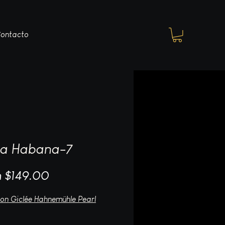
ontacto
La Habana-7
Sale
m
$149.00
Price
 on Giclée Hahnemühle Pearl