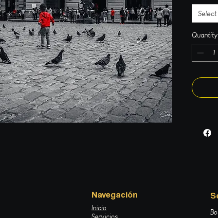
Select
Quantity
Navegación
S
Inicio
Bo
Servicios